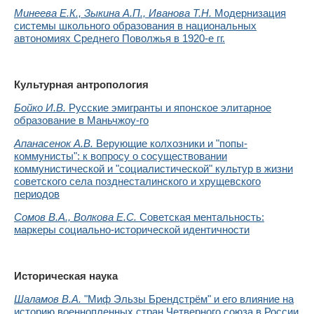
Минеева Е.К., Зыкина А.П., Иванова Т.Н.
Модернизация
системы школьного образования в национальных
автономиях Среднего Поволжья в 1920-е гг.
Культурная антропология
Бойко И.В.
Русские эмигранты и японское элитарное
образование в Маньчжоу-го
Апанасенок А.В.
Верующие колхозники и "попы-
коммунисты": к вопросу о сосуществовании
коммунистической и "социалистической" культур в жизни
советского села позднесталинского и хрущевского
периодов
Сомов В.А., Волкова Е.С.
Советская ментальность:
маркеры социально-исторической идентичности
Историческая
наука
Шаламов В.А.
"Миф Эльзы Брендстрём" и его влияние на
историю военнопленных стран Четверного союза в России