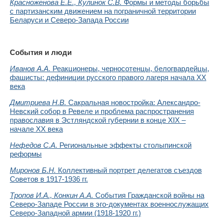
Красноженова Е.Е., Кулинок С.В.
Формы и методы борьбы
с партизанским движением на пограничной территории
Беларуси и Северо-Запада России
События и люди
Иванов А.А.
Реакционеры, черносотенцы, белогвардейцы,
фашисты: дефиниции русского правого лагеря начала ХХ
века
Дмитриева Н.В.
Сакральная новостройка: Александро-
Невский собор в Ревеле и проблема распространения
православия в Эстляндской губернии в конце XIX –
начале XX века
Нефедов С.А.
Региональные эффекты столыпинской
реформы
Миронов Б.Н.
Коллективный портрет делегатов съездов
Советов в 1917-1936 гг.
Тропов И.А., Конкин А.А.
События Гражданской войны на
Северо-Западе России в эго-документах военнослужащих
Северо-Западной армии (1918-1920 гг.)