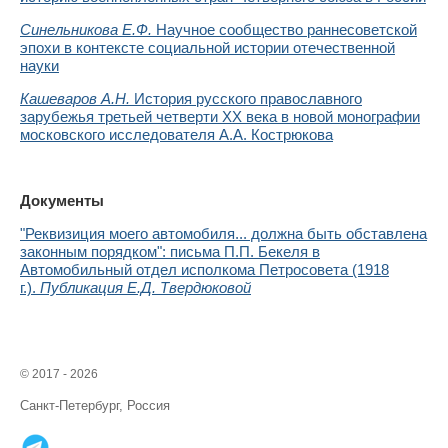
Синельникова Е.Ф.
Научное сообщество раннесоветской
эпохи в контексте социальной истории отечественной
науки
Кашеваров А.Н.
История русского православного
зарубежья третьей четверти ХХ века в новой монографии
московского исследователя А.А. Кострюкова
Документы
"Реквизиция моего автомобиля... должна быть обставлена
законным порядком": письма П.П. Бекеля в
Автомобильный отдел исполкома Петросовета (1918
г.).
Публикация Е.Д. Твердюковой
© 2017 - 2026
Санкт-Петербург, Россия